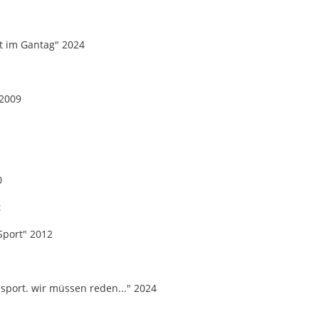
t im Gantag" 2024
 2009
0
z
Sport" 2012
nsport. wir müssen reden..." 2024