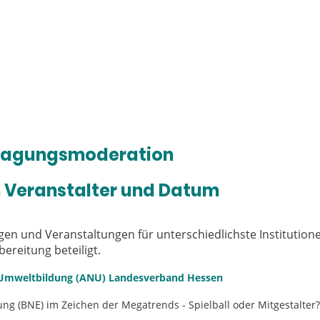
Teambuilding & Teamentwicklung
Systemische Beratung
rtverbände
Über mich
Referenzen
Kontakt
r Tagungsmoderation
 Veranstalter und Datum
gen und Veranstaltungen für unterschiedlichste Institution
bereitung beteiligt.
 Umweltbildung (ANU) Landesverband Hessen
ung (BNE) im Zeichen der Megatrends - Spielball oder Mitgestalter